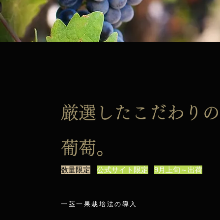
厳選したこだわりの
​葡萄。
数量限定
公式サイト限定
9月上旬～出荷
一茎一果栽培法の導入