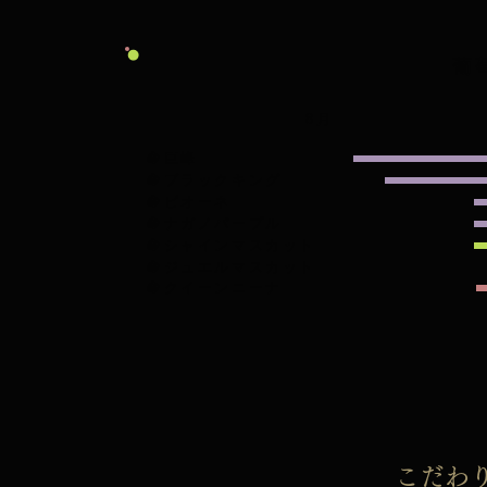
​
8月
​🍇巨峰
🍇ブラックキング
🍇ピオーネ
🍇ナガノパープル
🍇シャインマスカット
🍇ジュエルマスカット
🍇クイーンニーナ
こだわ