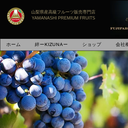
​山梨県産高級フルーツ販売専門店
YAMANASHI PREMIUM FRUIT​S
ホーム
絆ーKIZUNAー
ショップ
会社